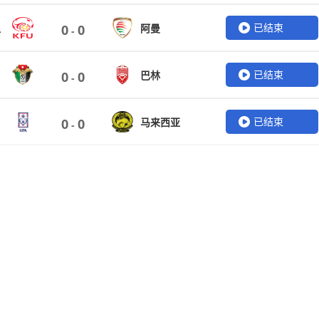
已结束
坦
阿曼
0
0
-
已结束
巴林
0
0
-
已结束
马来西亚
0
0
-