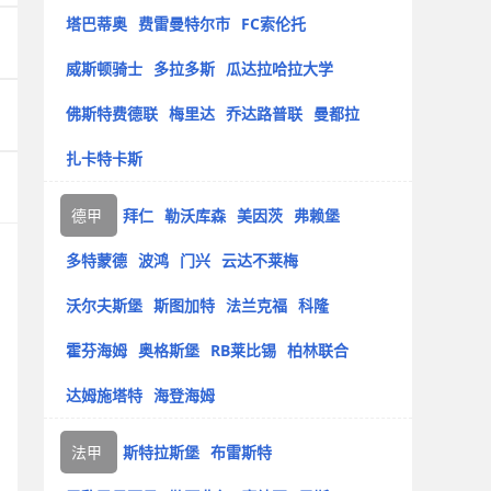
塔巴蒂奥
费雷曼特尔市
FC索伦托
威斯顿骑士
多拉多斯
瓜达拉哈拉大学
佛斯特费德联
梅里达
乔达路普联
曼都拉
扎卡特卡斯
德甲
拜仁
勒沃库森
美因茨
弗赖堡
多特蒙德
波鸿
门兴
云达不莱梅
沃尔夫斯堡
斯图加特
法兰克福
科隆
霍芬海姆
奥格斯堡
RB莱比锡
柏林联合
达姆施塔特
海登海姆
法甲
斯特拉斯堡
布雷斯特