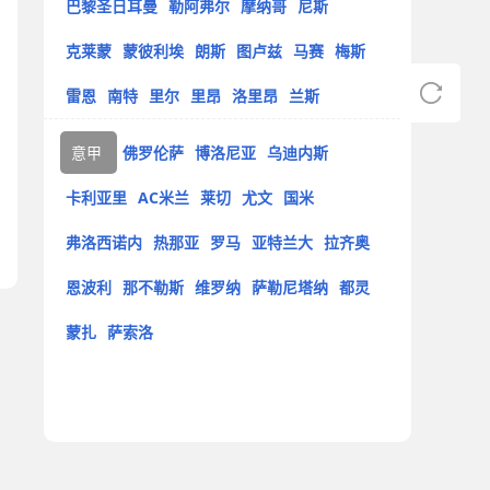
巴黎圣日耳曼
勒阿弗尔
摩纳哥
尼斯
克莱蒙
蒙彼利埃
朗斯
图卢兹
马赛
梅斯
雷恩
南特
里尔
里昂
洛里昂
兰斯
意甲
佛罗伦萨
博洛尼亚
乌迪内斯
卡利亚里
AC米兰
莱切
尤文
国米
弗洛西诺内
热那亚
罗马
亚特兰大
拉齐奥
恩波利
那不勒斯
维罗纳
萨勒尼塔纳
都灵
蒙扎
萨索洛