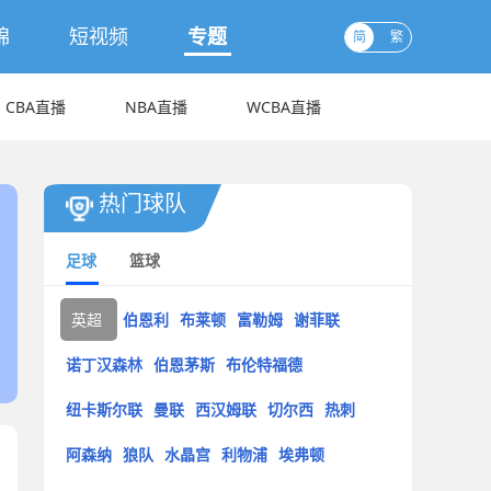
锦
短视频
专题
简
繁
CBA直播
NBA直播
WCBA直播
热门球队
足球
篮球
英超
伯恩利
布莱顿
富勒姆
谢菲联
诺丁汉森林
伯恩茅斯
布伦特福德
纽卡斯尔联
曼联
西汉姆联
切尔西
热刺
阿森纳
狼队
水晶宫
利物浦
埃弗顿