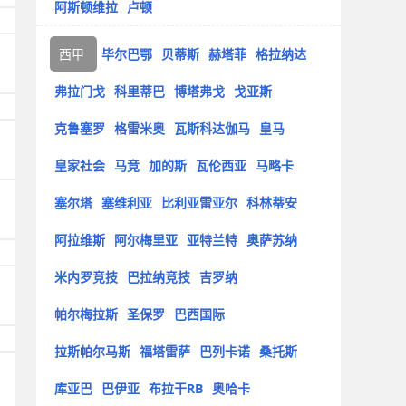
阿斯顿维拉
卢顿
西甲
毕尔巴鄂
贝蒂斯
赫塔菲
格拉纳达
弗拉门戈
科里蒂巴
博塔弗戈
戈亚斯
克鲁塞罗
格雷米奥
瓦斯科达伽马
皇马
皇家社会
马竞
加的斯
瓦伦西亚
马略卡
塞尔塔
塞维利亚
比利亚雷亚尔
科林蒂安
阿拉维斯
阿尔梅里亚
亚特兰特
奥萨苏纳
米内罗竞技
巴拉纳竞技
吉罗纳
帕尔梅拉斯
圣保罗
巴西国际
拉斯帕尔马斯
福塔雷萨
巴列卡诺
桑托斯
库亚巴
巴伊亚
布拉干RB
奥哈卡