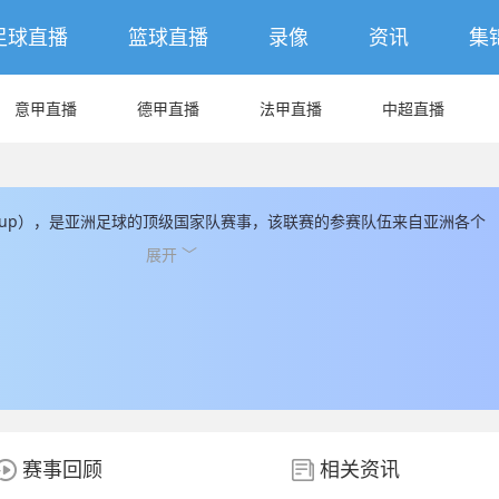
足球直播
篮球直播
录像
资讯
集
意甲直播
德甲直播
法甲直播
中超直播
n Cup），是亚洲足球的顶级国家队赛事，该联赛的参赛队伍来自亚洲各个
区最重要的国家队足球锦标赛。亚洲国家杯历史可追溯到1956年，是世
展开 ﹀
国家队锦标赛之一。联赛晋级阶段包括小组赛、淘汰赛和决赛，每届比赛
的国家队参与。知名球队包括韩国、日本、沙特阿拉伯和伊朗等，它们在
显著成就。这个赛事也见证了许多亚洲足球的知名球星，如孙继海、阿里·
他们的表现赢得了球迷们的赞赏和关注。亚洲国家杯是亚洲足
赛事回顾
相关资讯