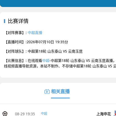
比赛详情
【对阵赛事】:
中超直播
【直播时间】:2026年07月10日 19:35分
【对阵球队】: 中超第18轮 山东泰山 VS 云南玉昆
【比赛信息】: 在线观看
中超
-中超第18轮 山东泰山 VS 云南玉昆直播
线视频直播导航资源，本站不制作、不存储中超第18轮 山东泰山 VS
相关直播
08-29 19:35
上海申花
中超