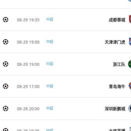
08-29 19:35
成都蓉城
中超
08-29 19:00
天津津门虎
中超
08-29 19:00
浙江队
中超
08-29 17:00
青岛海牛
中超
08-28 20:00
深圳新鹏城
中超
08-28 19:35
大连英博
中超