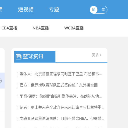
锦
短视频
专题
简
繁
CBA直播
NBA直播
WCBA直播
更多 >
篮球资讯
|
媒体人：北京首钢正谋求同时签下巴里-布朗和韦瑟斯庞
|
官方：俄罗斯联赛球队正式签约前广东外援奎因
|
里奇-保罗：詹姆斯会吸引媒体关注，布朗能从他身上学到很多
|
记者：勇士并未完全放弃在未来让库里与杜兰特重聚的想法
|
文班亚马谈重返法国队：目前不想念NBA，但很想念FIBA篮球