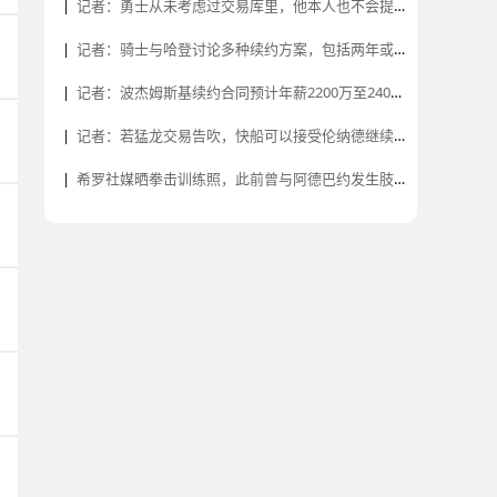
|
记者：勇士从未考虑过交易库里，他本人也不会提出交易申请
|
记者：骑士与哈登讨论多种续约方案，包括两年或三年方案
|
记者：波杰姆斯基续约合同预计年薪2200万至2400万美元
|
记者：若猛龙交易告吹，快船可以接受伦纳德继续留队
|
希罗社媒晒拳击训练照，此前曾与阿德巴约发生肢体冲突