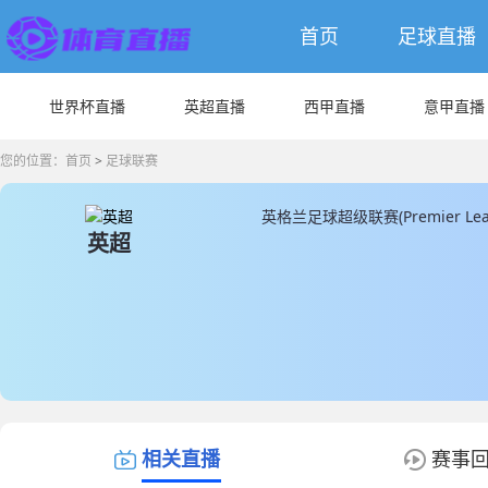
首页
足球直播
世界杯直播
英超直播
西甲直播
意甲直播
您的位置：
首页
>
足球联赛
英格兰足球超级联赛(Premier
英超
的循环赛制，每支球队都需要与
军、欧洲赛事资格和降级等。英格
俱乐部从英格兰足球联盟分离出
尔西等，这些球队都在国内和国
名球星，如鲁尼、亨利和萨拉赫
相关直播
赛事