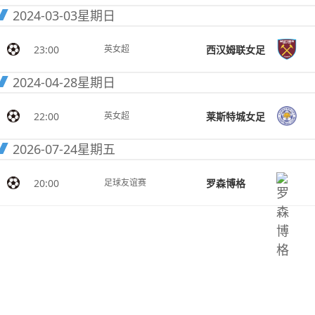
2024-03-03
星期日
23:00
西汉姆联女足
英女超
2024-04-28
星期日
22:00
莱斯特城女足
英女超
2026-07-24
星期五
20:00
罗森博格
足球友谊赛