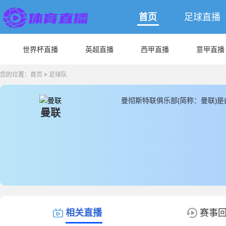
首页
足球直播
世界杯直播
英超直播
西甲直播
意甲直播
您的位置：
首页
>
足球队
曼彻斯特联俱乐部(简称：曼联)
曼联
于老特拉福德球场， 曼联成立于18
为38人，曼联球队队员中，现有国
本土球员， JRS直播提供最新曼
据。
相关直播
赛事