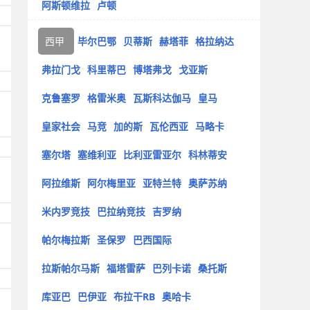
阿斯顿维拉
卢顿
西甲
毕尔巴鄂
贝蒂斯
赫塔菲
格拉纳达
弗拉门戈
科里蒂巴
博塔弗戈
戈亚斯
克鲁塞罗
格雷米奥
瓦斯科达伽马
皇马
皇家社会
马竞
加的斯
瓦伦西亚
马略卡
塞尔塔
塞维利亚
比利亚雷亚尔
科林蒂安
阿拉维斯
阿尔梅里亚
亚特兰特
奥萨苏纳
米内罗竞技
巴拉纳竞技
吉罗纳
帕尔梅拉斯
圣保罗
巴西国际
拉斯帕尔马斯
福塔雷萨
巴列卡诺
桑托斯
库亚巴
巴伊亚
布拉干RB
奥哈卡