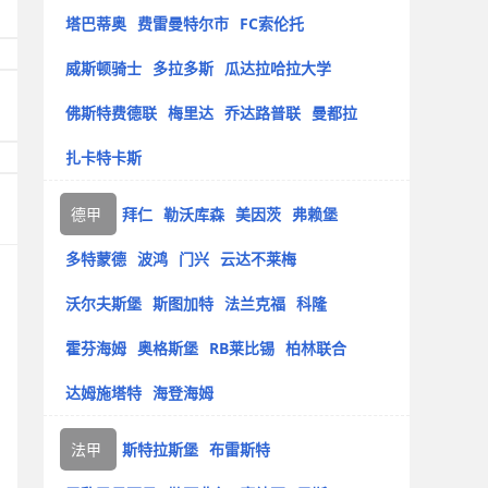
塔巴蒂奥
费雷曼特尔市
FC索伦托
威斯顿骑士
多拉多斯
瓜达拉哈拉大学
佛斯特费德联
梅里达
乔达路普联
曼都拉
扎卡特卡斯
德甲
拜仁
勒沃库森
美因茨
弗赖堡
多特蒙德
波鸿
门兴
云达不莱梅
沃尔夫斯堡
斯图加特
法兰克福
科隆
霍芬海姆
奥格斯堡
RB莱比锡
柏林联合
达姆施塔特
海登海姆
法甲
斯特拉斯堡
布雷斯特