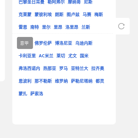
巴黎圣日耳曼
勒阿弗尔
摩纳哥
尼斯
克莱蒙
蒙彼利埃
朗斯
图卢兹
马赛
梅斯
雷恩
南特
里尔
里昂
洛里昂
兰斯
意甲
佛罗伦萨
博洛尼亚
乌迪内斯
卡利亚里
AC米兰
莱切
尤文
国米
弗洛西诺内
热那亚
罗马
亚特兰大
拉齐奥
恩波利
那不勒斯
维罗纳
萨勒尼塔纳
都灵
蒙扎
萨索洛