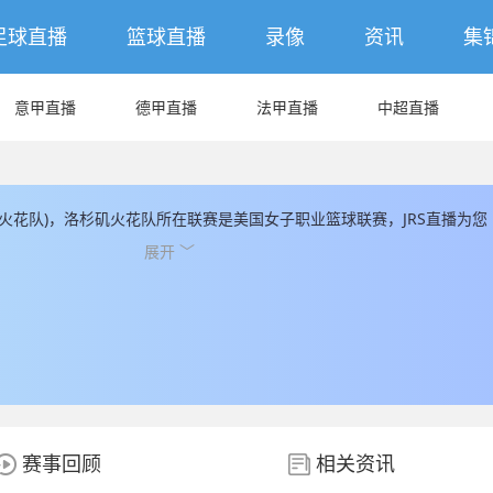
足球直播
篮球直播
录像
资讯
集
意甲直播
德甲直播
法甲直播
中超直播
 火花队)，洛杉矶火花队所在联赛是美国女子职业篮球联赛，JRS直播为您
的数据和信息，JRS直播同时为您提供最新的洛杉矶火花队直播数据。
展开 ﹀
赛事回顾
相关资讯