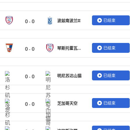
已结束
波兹南波兰II
0
0
-
已结束
琴斯托霍瓦火花
0
0
-
已结束
明尼苏达山猫
0
0
-
已结束
芝加哥天空
0
0
-