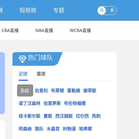
锦
短视频
专题
简
繁
CBA直播
NBA直播
WCBA直播
热门球队
足球
篮球
英超
伯恩利
布莱顿
富勒姆
谢菲联
诺丁汉森林
伯恩茅斯
布伦特福德
纽卡斯尔联
曼联
西汉姆联
切尔西
热刺
阿森纳
狼队
水晶宫
利物浦
埃弗顿