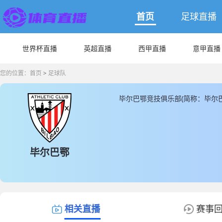
首页
足球直播
世界杯直播
英超直播
西甲直播
意甲直播
您的位置：
首页
>
足球队
毕尔巴鄂竞技俱乐部(简称：毕尔
主场馆是位于圣马梅斯球场， 毕
227600000(€)，毕尔巴鄂
人， 另外非本土球员为1人，其余
JRS直播同时为您提供最新的毕
毕尔巴鄂
相关直播
赛事