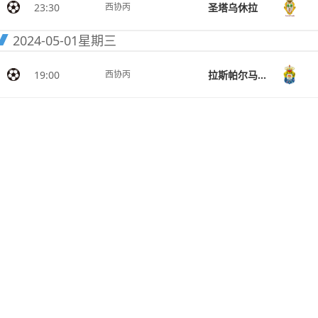
23:30
圣塔乌休拉
西协丙
2024-05-01
星期三
19:00
拉斯帕尔马斯竞技
西协丙