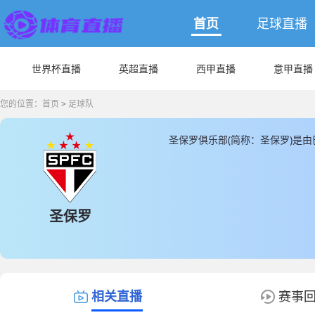
首页
足球直播
世界杯直播
英超直播
西甲直播
意甲直播
您的位置：
首页
>
足球队
圣保罗俱乐部(简称：圣保罗)是
比体育场， 圣保罗成立于1935，
人，圣保罗球队队员中，现有国家
球员， JRS直播提供最新圣保罗
据。
圣保罗
相关直播
赛事