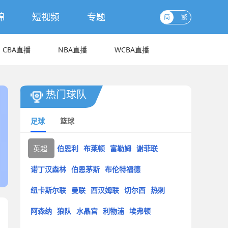
锦
短视频
专题
简
繁
CBA直播
NBA直播
WCBA直播
热门球队
足球
篮球
英超
伯恩利
布莱顿
富勒姆
谢菲联
诺丁汉森林
伯恩茅斯
布伦特福德
纽卡斯尔联
曼联
西汉姆联
切尔西
热刺
阿森纳
狼队
水晶宫
利物浦
埃弗顿