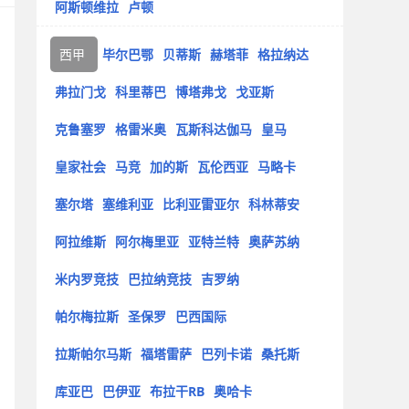
阿斯顿维拉
卢顿
西甲
毕尔巴鄂
贝蒂斯
赫塔菲
格拉纳达
弗拉门戈
科里蒂巴
博塔弗戈
戈亚斯
克鲁塞罗
格雷米奥
瓦斯科达伽马
皇马
皇家社会
马竞
加的斯
瓦伦西亚
马略卡
塞尔塔
塞维利亚
比利亚雷亚尔
科林蒂安
阿拉维斯
阿尔梅里亚
亚特兰特
奥萨苏纳
米内罗竞技
巴拉纳竞技
吉罗纳
帕尔梅拉斯
圣保罗
巴西国际
拉斯帕尔马斯
福塔雷萨
巴列卡诺
桑托斯
库亚巴
巴伊亚
布拉干RB
奥哈卡