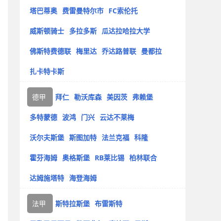
塔巴蒂奥
费雷曼特尔市
FC索伦托
威斯顿骑士
多拉多斯
瓜达拉哈拉大学
佛斯特费德联
梅里达
乔达路普联
曼都拉
扎卡特卡斯
德甲
拜仁
勒沃库森
美因茨
弗赖堡
多特蒙德
波鸿
门兴
云达不莱梅
沃尔夫斯堡
斯图加特
法兰克福
科隆
霍芬海姆
奥格斯堡
RB莱比锡
柏林联合
达姆施塔特
海登海姆
法甲
斯特拉斯堡
布雷斯特