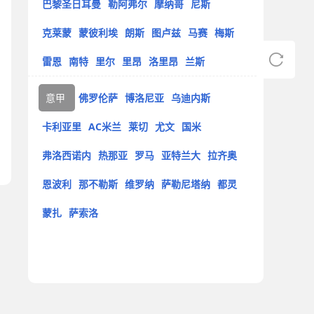
巴黎圣日耳曼
勒阿弗尔
摩纳哥
尼斯
克莱蒙
蒙彼利埃
朗斯
图卢兹
马赛
梅斯
雷恩
南特
里尔
里昂
洛里昂
兰斯
意甲
佛罗伦萨
博洛尼亚
乌迪内斯
卡利亚里
AC米兰
莱切
尤文
国米
弗洛西诺内
热那亚
罗马
亚特兰大
拉齐奥
恩波利
那不勒斯
维罗纳
萨勒尼塔纳
都灵
蒙扎
萨索洛