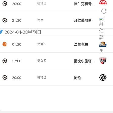
20:00
法兰克福青年队
德地区
21:30
拜仁慕尼黑
德甲
2024-04-28
星期日
01:30
法兰克福
德篮乙
17:00
因戈尔施塔特女足
德女乙
20:00
阿伦
德地区