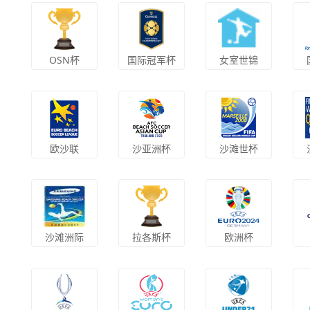
OSN杯
国际冠军杯
女室世锦
欧沙联
沙亚洲杯
沙滩世杯
沙滩洲际
拉各斯杯
欧洲杯