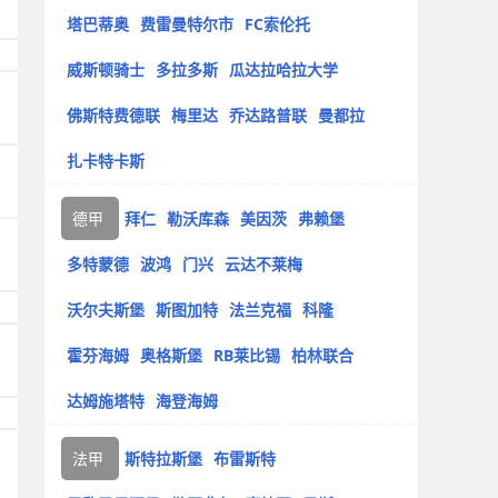
塔巴蒂奥
费雷曼特尔市
FC索伦托
威斯顿骑士
多拉多斯
瓜达拉哈拉大学
佛斯特费德联
梅里达
乔达路普联
曼都拉
扎卡特卡斯
德甲
拜仁
勒沃库森
美因茨
弗赖堡
多特蒙德
波鸿
门兴
云达不莱梅
沃尔夫斯堡
斯图加特
法兰克福
科隆
霍芬海姆
奥格斯堡
RB莱比锡
柏林联合
达姆施塔特
海登海姆
法甲
斯特拉斯堡
布雷斯特