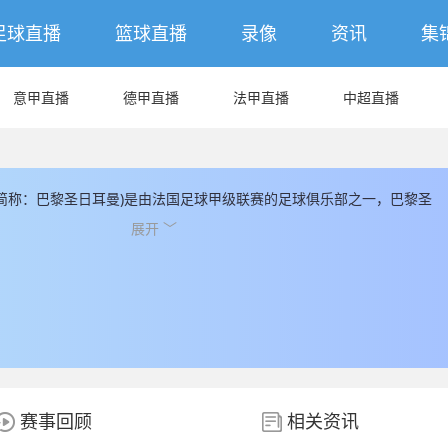
足球直播
篮球直播
录像
资讯
集
意甲直播
德甲直播
法甲直播
中超直播
简称：巴黎圣日耳曼)是由法国足球甲级联赛的足球俱乐部之一，巴黎圣
子公园球场， 巴黎圣日耳曼成立于1970，巴黎圣日耳曼球队总评估市
展开 ﹀
(€)，巴黎圣日耳曼球员总数为32人，巴黎圣日耳曼球队队员中，现有国家队球
外非本土球员为14人，其余都为本土球员， JRS直播提供最新巴黎圣日耳曼
S直播同时为您提供最新的巴黎圣日耳曼直播数据。
赛事回顾
相关资讯