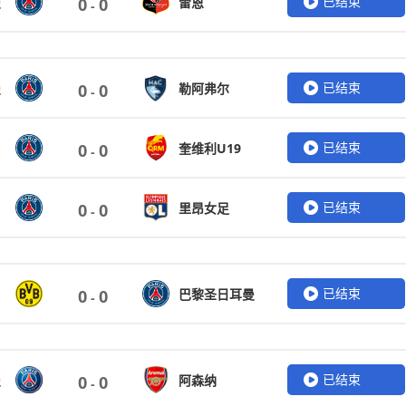
已结束
曼
雷恩
0
0
-
已结束
曼
勒阿弗尔
0
0
-
已结束
奎维利U19
0
0
-
已结束
里昂女足
0
0
-
已结束
巴黎圣日耳曼
0
0
-
已结束
曼
阿森纳
0
0
-