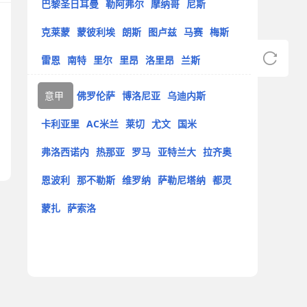
巴黎圣日耳曼
勒阿弗尔
摩纳哥
尼斯
克莱蒙
蒙彼利埃
朗斯
图卢兹
马赛
梅斯
雷恩
南特
里尔
里昂
洛里昂
兰斯
意甲
佛罗伦萨
博洛尼亚
乌迪内斯
卡利亚里
AC米兰
莱切
尤文
国米
弗洛西诺内
热那亚
罗马
亚特兰大
拉齐奥
恩波利
那不勒斯
维罗纳
萨勒尼塔纳
都灵
蒙扎
萨索洛