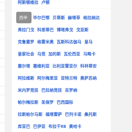
阿斯顿维拉
卢顿
西甲
毕尔巴鄂
贝蒂斯
赫塔菲
格拉纳达
弗拉门戈
科里蒂巴
博塔弗戈
戈亚斯
克鲁塞罗
格雷米奥
瓦斯科达伽马
皇马
皇家社会
马竞
加的斯
瓦伦西亚
马略卡
塞尔塔
塞维利亚
比利亚雷亚尔
科林蒂安
阿拉维斯
阿尔梅里亚
亚特兰特
奥萨苏纳
米内罗竞技
巴拉纳竞技
吉罗纳
帕尔梅拉斯
圣保罗
巴西国际
拉斯帕尔马斯
福塔雷萨
巴列卡诺
桑托斯
库亚巴
巴伊亚
布拉干RB
奥哈卡