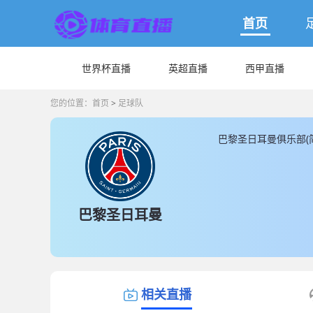
首页
世界杯直播
英超直播
西甲直播
您的位置：
首页
>
足球队
巴黎圣日耳曼俱乐部(
日耳曼主场馆是位于王
值为870600000
员人数有14人， 另
的数据和信息， JR
巴黎圣日耳曼
相关直播