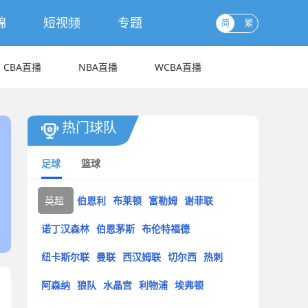
锦
短视频
专题
简
繁
CBA直播
NBA直播
WCBA直播
热门球队
足球
篮球
英超
伯恩利
布莱顿
富勒姆
谢菲联
诺丁汉森林
伯恩茅斯
布伦特福德
纽卡斯尔联
曼联
西汉姆联
切尔西
热刺
阿森纳
狼队
水晶宫
利物浦
埃弗顿