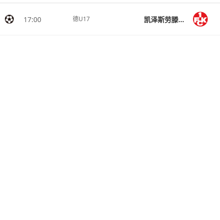
17:00
凯泽斯劳滕U17
德U17