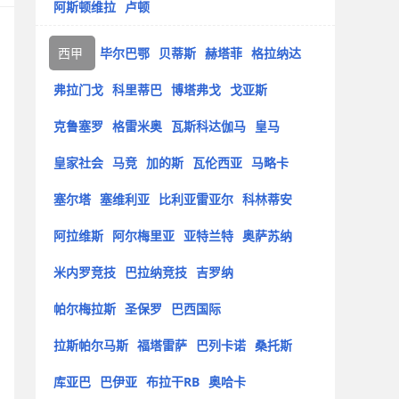
阿斯顿维拉
卢顿
西甲
毕尔巴鄂
贝蒂斯
赫塔菲
格拉纳达
弗拉门戈
科里蒂巴
博塔弗戈
戈亚斯
克鲁塞罗
格雷米奥
瓦斯科达伽马
皇马
皇家社会
马竞
加的斯
瓦伦西亚
马略卡
塞尔塔
塞维利亚
比利亚雷亚尔
科林蒂安
阿拉维斯
阿尔梅里亚
亚特兰特
奥萨苏纳
米内罗竞技
巴拉纳竞技
吉罗纳
帕尔梅拉斯
圣保罗
巴西国际
拉斯帕尔马斯
福塔雷萨
巴列卡诺
桑托斯
库亚巴
巴伊亚
布拉干RB
奥哈卡