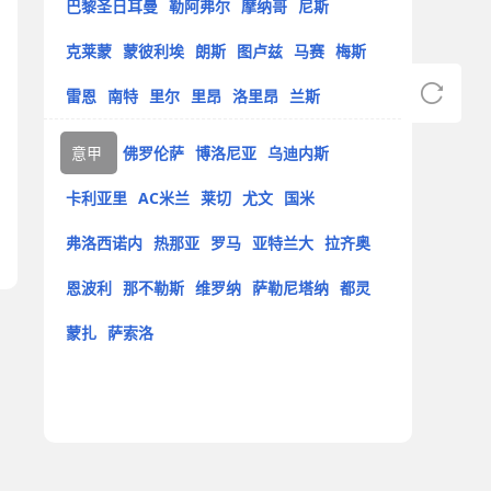
巴黎圣日耳曼
勒阿弗尔
摩纳哥
尼斯
克莱蒙
蒙彼利埃
朗斯
图卢兹
马赛
梅斯
雷恩
南特
里尔
里昂
洛里昂
兰斯
意甲
佛罗伦萨
博洛尼亚
乌迪内斯
卡利亚里
AC米兰
莱切
尤文
国米
弗洛西诺内
热那亚
罗马
亚特兰大
拉齐奥
恩波利
那不勒斯
维罗纳
萨勒尼塔纳
都灵
蒙扎
萨索洛