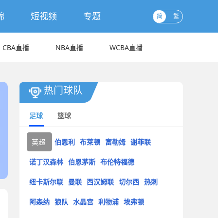
锦
短视频
专题
简
繁
CBA直播
NBA直播
WCBA直播
热门球队
足球
篮球
英超
伯恩利
布莱顿
富勒姆
谢菲联
诺丁汉森林
伯恩茅斯
布伦特福德
纽卡斯尔联
曼联
西汉姆联
切尔西
热刺
阿森纳
狼队
水晶宫
利物浦
埃弗顿