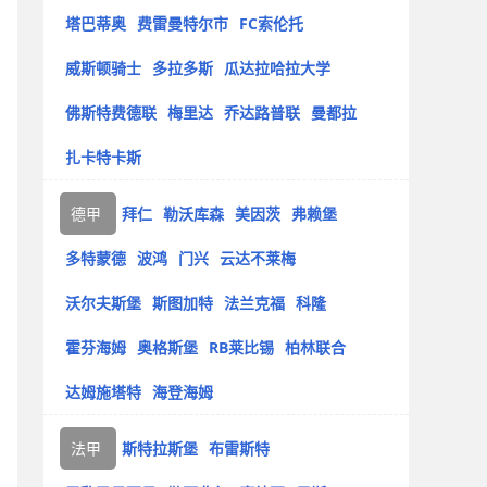
塔巴蒂奥
费雷曼特尔市
FC索伦托
威斯顿骑士
多拉多斯
瓜达拉哈拉大学
佛斯特费德联
梅里达
乔达路普联
曼都拉
扎卡特卡斯
德甲
拜仁
勒沃库森
美因茨
弗赖堡
多特蒙德
波鸿
门兴
云达不莱梅
沃尔夫斯堡
斯图加特
法兰克福
科隆
霍芬海姆
奥格斯堡
RB莱比锡
柏林联合
达姆施塔特
海登海姆
法甲
斯特拉斯堡
布雷斯特