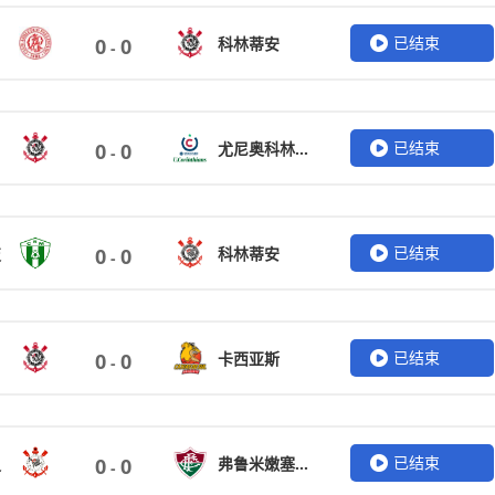
已结束
科林蒂安
0
0
-
已结束
尤尼奥科林蒂安
0
0
-
已结束
技
科林蒂安
0
0
-
已结束
卡西亚斯
0
0
-
已结束
足
弗鲁米嫩塞女足
0
0
-