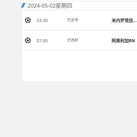
2024-05-02
星期四
03:30
米内罗竞技女足
巴女甲
07:00
阿美利加RN
巴西杯