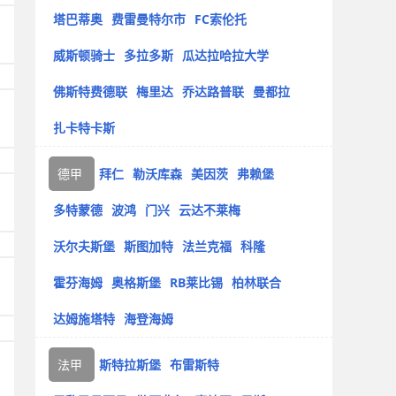
塔巴蒂奥
费雷曼特尔市
FC索伦托
威斯顿骑士
多拉多斯
瓜达拉哈拉大学
佛斯特费德联
梅里达
乔达路普联
曼都拉
扎卡特卡斯
德甲
拜仁
勒沃库森
美因茨
弗赖堡
多特蒙德
波鸿
门兴
云达不莱梅
沃尔夫斯堡
斯图加特
法兰克福
科隆
霍芬海姆
奥格斯堡
RB莱比锡
柏林联合
达姆施塔特
海登海姆
法甲
斯特拉斯堡
布雷斯特