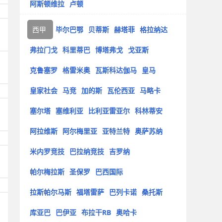
阿斯顿维拉
卢顿
西甲
毕尔巴鄂
贝蒂斯
赫塔菲
格拉纳达
弗拉门戈
科里蒂巴
博塔弗戈
戈亚斯
克鲁塞罗
格雷米奥
瓦斯科达伽马
皇马
皇家社会
马竞
加的斯
瓦伦西亚
马略卡
塞尔塔
塞维利亚
比利亚雷亚尔
科林蒂安
阿拉维斯
阿尔梅里亚
亚特兰特
奥萨苏纳
米内罗竞技
巴拉纳竞技
吉罗纳
帕尔梅拉斯
圣保罗
巴西国际
拉斯帕尔马斯
福塔雷萨
巴列卡诺
桑托斯
库亚巴
巴伊亚
布拉干RB
奥哈卡