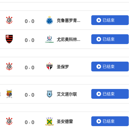
已结束
克鲁塞罗青年队
0
0
-
已结束
尤尼奥科林蒂安
0
0
-
已结束
圣保罗
0
0
-
已结束
院
艾文道尔联
0
0
-
已结束
圣安德雷
0
0
-