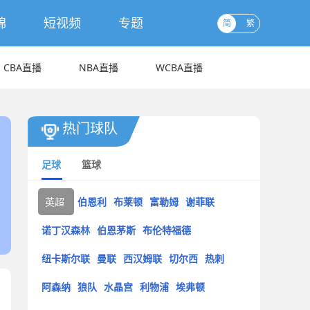
锦
短视频
专题
简
繁
CBA直播
NBA直播
WCBA直播
热门球队
足球
篮球
英超
伯恩利
布莱顿
富勒姆
谢菲联
诺丁汉森林
伯恩茅斯
布伦特福德
纽卡斯尔联
曼联
西汉姆联
切尔西
热刺
阿森纳
狼队
水晶宫
利物浦
埃弗顿