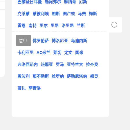
巴黎圣日耳曼
勒阿弗尔
摩纳哥
尼斯
克莱蒙
蒙彼利埃
朗斯
图卢兹
马赛
梅斯
雷恩
南特
里尔
里昂
洛里昂
兰斯
意甲
佛罗伦萨
博洛尼亚
乌迪内斯
卡利亚里
AC米兰
莱切
尤文
国米
弗洛西诺内
热那亚
罗马
亚特兰大
拉齐奥
恩波利
那不勒斯
维罗纳
萨勒尼塔纳
都灵
蒙扎
萨索洛