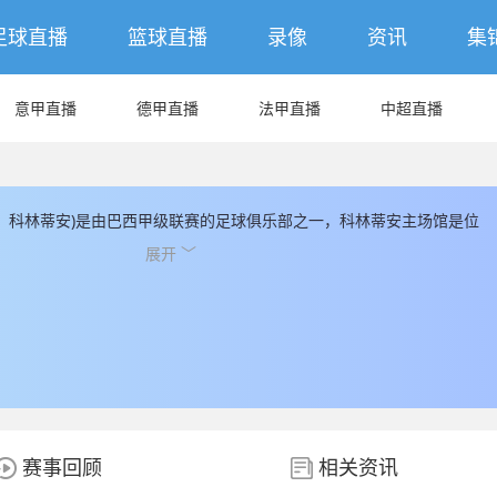
足球直播
篮球直播
录像
资讯
集
意甲直播
德甲直播
法甲直播
中超直播
：科林蒂安)是由巴西甲级联赛的足球俱乐部之一，科林蒂安主场馆是位
林蒂安成立于1910，科林蒂安球队总评估市值为86400000(€)，科林蒂
展开 ﹀
科林蒂安球队队员中，现有国家队球员人数有6人， 另外非本土球员为7
， JRS直播提供最新科林蒂安的数据和信息， JRS直播同时为您提供最
据。
赛事回顾
相关资讯