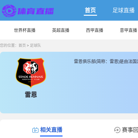
首页
足球直播
世界杯直播
英超直播
西甲直播
意甲直播
您的位置：
首页
>
足球队
雷恩俱乐部(简称：雷恩)是由法
园球场， 雷恩成立于1901，雷恩球
恩球队队员中，现有国家队球员人
JRS直播提供最新雷恩的数据和信
雷恩
相关直播
赛事