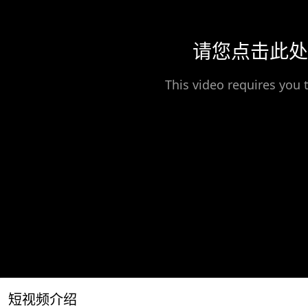
请您点击此处
This video requires you 
短视频介绍