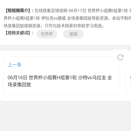
【短视频简介】:
在线观看足球视频-06月17日 世界杯小组赛I组第1轮 
界杯小组赛I组第1轮 伊拉克vs挪威 全场录像回放导航资源，本站不制作、
场录像回放视频资源，只作为技术探索的导航学习用途。
【视频关键词】:
世界杯
挪威
上一条
06月16日 世界杯小组赛H组第1轮 沙特vs乌拉圭 全
场录像回放